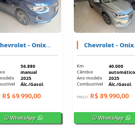
hevrolet - Onix
Chevrolet - Onix
EV/ 10MT LT2 - 2025
HEV/ 10TAT PR2 -
2025
56.880
40.000
Km
manual
automátic
io
Câmbio
2025
2025
modelo
Ano modelo
Álc./Gasol.
Álc./Gasol.
ustível
Combustível
R$ 69.990,00
R$ 89.990,00
:
PREÇO:
WhatsApp
WhatsApp