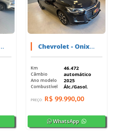
Chevrolet - Onix
HEV/ PLUS 10TAT PR2
- 2025
46.472
Km
o
automático
Câmbio
2025
Ano modelo
Álc./Gasol.
Combustível
R$ 99.990,00
PREÇO:
WhatsApp