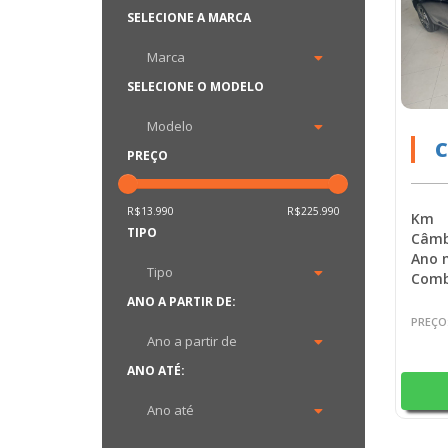
SELECIONE A MARCA
SELECIONE O MODELO
C
PREÇO
H
R$13.990
R$225.990
Km
TIPO
Câmb
Ano 
Comb
ANO A PARTIR DE:
PREÇO
ANO ATÉ: