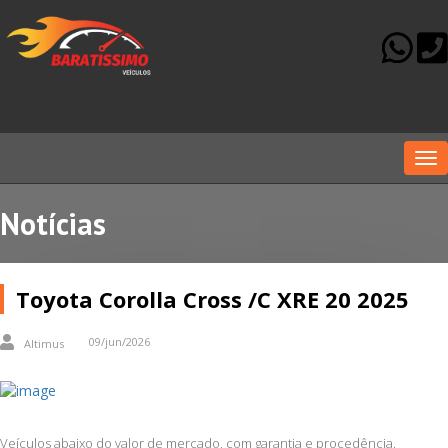
Me
Notícias
Toyota Corolla Cross /C XRE 20 2025
09/jun/2026
Altimus
Veículos abaixo do valor de mercado, com garantia e procedência.