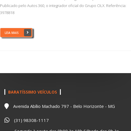
Publicado pelo Autos 360, o integrador oficial do Grupo OLX. Referência:
3978818
LEIA MAIS
BARATÍSSIMO VEÍCULOS
Avenida Abílio Machado 797 - Belo Horizonte - MG
(31) 98308-1117
Segunda à sexta das 9h00 às 18h Sábado das 9h às