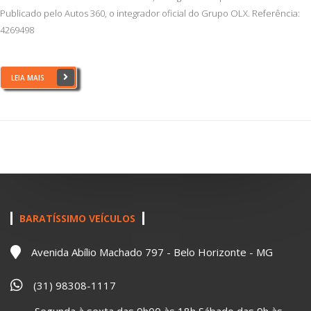
Publicado pelo Autos 360, o integrador oficial do Grupo OLX. Referência:
4269498
LEIA MAIS
BARATÍSSIMO VEÍCULOS
Avenida Abílio Machado 797 - Belo Horizonte - MG
(31) 98308-1117
Segunda à sexta das 9h00 às 18h Sábado das 9h às