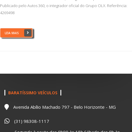
Publicado pelo Autos 360, o integrador oficial do Grupo OLX. Referência:
4269498
LEIA MAIS
BARATÍSSIMO VEÍCULOS
Avenida Abílio Machado 797 - Belo Horizonte - MG
(31) 98308-1117
Segunda à sexta das 9h00 às 18h Sábado das 9h às